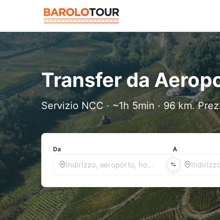
Transfer da Aeropo
Servizio NCC · ~1h 5min · 96 km. Prezz
Da
A