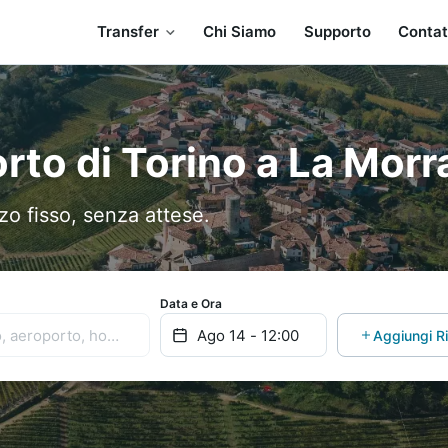
Transfer
Chi Siamo
Supporto
Contat
rto di Torino a La Morr
o fisso, senza attese.
Data e Ora
Aggiungi R