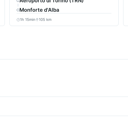
Aeroporto di Torino (TRN)
Monforte d'Alba
1h 15min
105 km
 dura circa 1h 5min a seconda del traffico e delle condizioni 