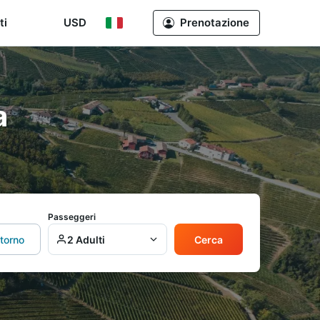
ti
USD
Prenotazione
a
Passeggeri
itorno
2 Adulti
Cerca