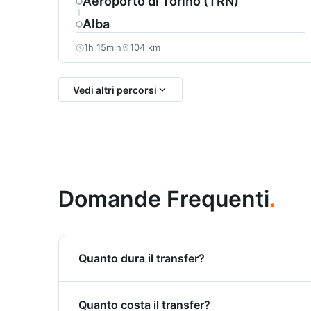
Aeroporto di Torino (TRN)
Alba
1h 15min
104 km
Vedi altri percorsi
Domande Frequenti
.
Quanto dura il transfer?
Il transfer da Aeroporto di Torino a La Morra
Quanto costa il transfer?
percorso più efficiente.