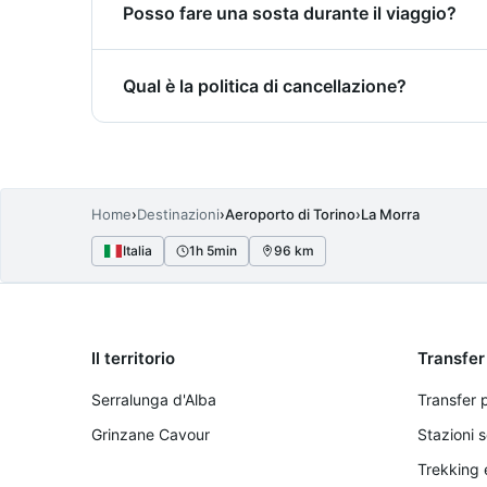
Posso fare una sosta durante il viaggio?
confortevoli, climatizzati e adatti al traspor
Sì, durante il transfer da Aeroporto di Tori
Qual è la politica di cancellazione?
prenotazione o contattandoci direttamente. 
Modifiche e cancellazioni sono accettate per
ore prima della partenza ricevono un rimb
Home
›
Destinazioni
›
Aeroporto di Torino
›
La Morra
Italia
1h 5min
96 km
Il territorio
Transfer
Serralunga d'Alba
Transfer 
Grinzane Cavour
Stazioni s
Trekking 