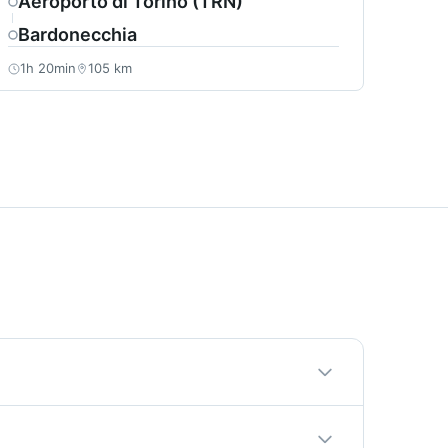
Aeroporto di Torino (TRN)
Bardonecchia
1h 20min
105 km
stradali. Il tuo autista sceglierà sempre il