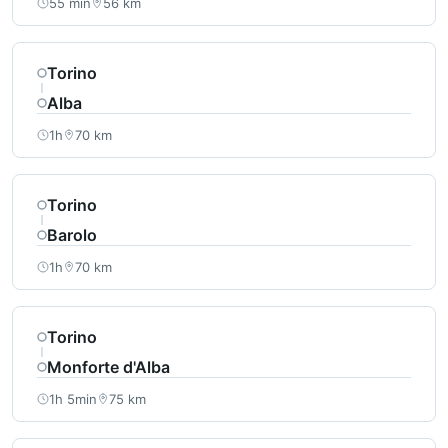
55 min
56 km
Torino
Alba
1h
70 km
Torino
Barolo
1h
70 km
Torino
Monforte d'Alba
1h 5min
75 km