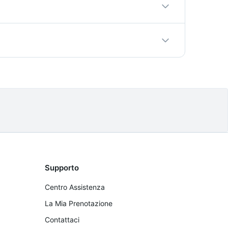
izzate in anticipo al momento della
da del percorso.
ella prenotazione. Le cancellazioni più di 48
Supporto
Centro Assistenza
La Mia Prenotazione
Contattaci