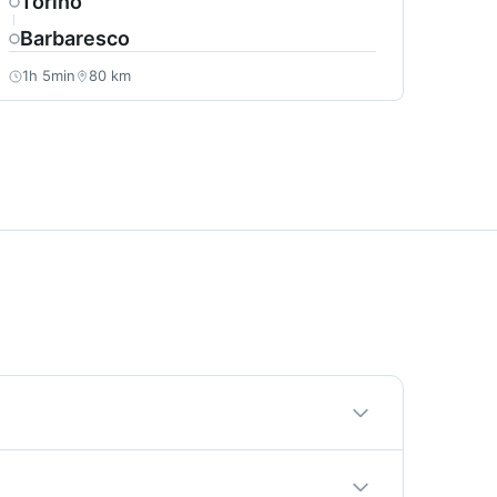
Torino
Barbaresco
1h 5min
80 km
i. Il tuo autista sceglierà sempre il