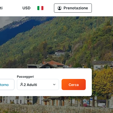
ti
USD
Prenotazione
Passeggeri
itorno
2 Adulti
Cerca