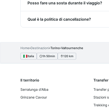
Posso fare una sosta durante il viaggio?
climatizzati e adatti al trasporto bagagli.
Sì, durante il transfer da Torino a Valtourn
Qual è la politica di cancellazione?
prenotazione o contattandoci direttamente. 
Modifiche e cancellazioni sono accettate per
ore prima della partenza ricevono un rimb
Home
›
Destinazioni
›
Torino
›
Valtournenche
Italia
1h 50min
120 km
Il territorio
Transfer
Serralunga d'Alba
Transfer 
Grinzane Cavour
Stazioni s
Trekking 