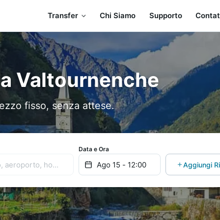
Transfer
Chi Siamo
Supporto
Contat
o a Valtournenche
ezzo fisso, senza attese.
Data e Ora
Aggiungi R