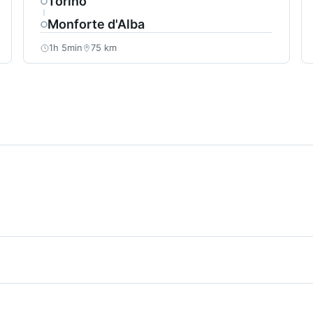
Torino
Monforte d'Alba
1h 5min
75 km
rca 1h 50min a seconda del traffico e delle condizioni stradal