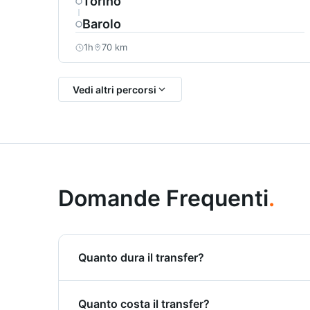
Torino
Barolo
1h
70 km
Vedi altri percorsi
Domande Frequenti
.
Quanto dura il transfer?
Il transfer da Torino a Valtournenche dura ci
Quanto costa il transfer?
percorso più efficiente.